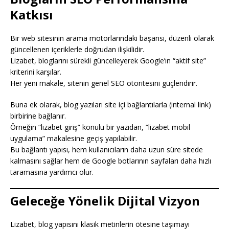
Katkısı
Bir web sitesinin arama motorlarındaki başarısı, düzenli olarak
güncellenen içeriklerle doğrudan ilişkilidir.
Lizabet, bloglarını sürekli güncelleyerek Google’ın “aktif site”
kriterini karşılar.
Her yeni makale, sitenin genel SEO otoritesini güçlendirir.
Buna ek olarak, blog yazıları site içi bağlantılarla (internal link)
birbirine bağlanır.
Örneğin “lizabet giriş” konulu bir yazıdan, “lizabet mobil
uygulama” makalesine geçiş yapılabilir.
Bu bağlantı yapısı, hem kullanıcıların daha uzun süre sitede
kalmasını sağlar hem de Google botlarının sayfaları daha hızlı
taramasına yardımcı olur.
Geleceğe Yönelik Dijital Vizyon
Lizabet, blog yapısını klasik metinlerin ötesine taşımayı