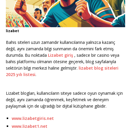
lizabet
Bahis siteleri uzun zamandır kullanıcılarına yalnızca kazanç
değil, aynı zamanda bilgi sunmanın da önemini fark etmiş
durumda. Bu noktada
Lizabet giriş
, sadece bir casino veya
bahis platformu olmanın ötesine geçerek, blog sayfalarıyla
sektörün bilgi merkezi haline gelmiştir.
lizabet blog siteleri
2025 yılı listesi
.
Lizabet blogları, kullanıcıların siteye sadece oyun oynamak için
değil, aynı zamanda öğrenmek, keşfetmek ve deneyim
paylaşmak için de uğradığı bir dijital kütüphane gibidir.
www.lizabetgiris.net
www.lizabet1.net