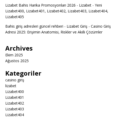
Lizabet Bahis Harika Promosyonları 2026 - Lizabet
-
Yeni
Lizabet400, Lizabet401, Lizabet402, Lizabet403, Lizabet404,
Lizabet405
Bahis giriş adresleri güncel rehberi - Lizabet Giriş
-
Casino Giriş
Adresi 2025: Erişimin Anatomisi, Riskler ve Akıllı Çözümler
Archives
Ekim 2025
Ağustos 2025
Kategoriler
casino giriş
lizabet
Lizabet400
Lizabet401
Lizabet402
Lizabet403
Lizabet404