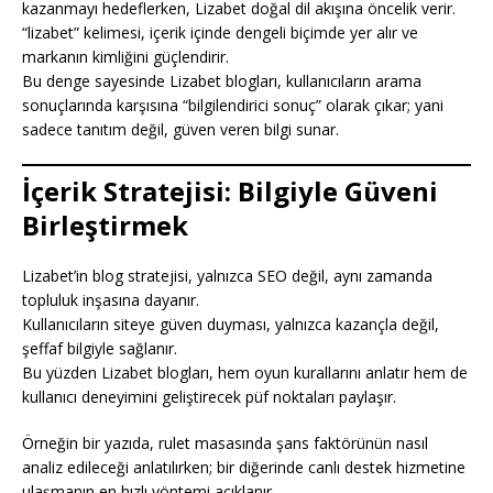
kazanmayı hedeflerken, Lizabet doğal dil akışına öncelik verir.
“lizabet” kelimesi, içerik içinde dengeli biçimde yer alır ve
markanın kimliğini güçlendirir.
Bu denge sayesinde Lizabet blogları, kullanıcıların arama
sonuçlarında karşısına “bilgilendirici sonuç” olarak çıkar; yani
sadece tanıtım değil, güven veren bilgi sunar.
İçerik Stratejisi: Bilgiyle Güveni
Birleştirmek
Lizabet’in blog stratejisi, yalnızca SEO değil, aynı zamanda
topluluk inşasına dayanır.
Kullanıcıların siteye güven duyması, yalnızca kazançla değil,
şeffaf bilgiyle sağlanır.
Bu yüzden Lizabet blogları, hem oyun kurallarını anlatır hem de
kullanıcı deneyimini geliştirecek püf noktaları paylaşır.
Örneğin bir yazıda, rulet masasında şans faktörünün nasıl
analiz edileceği anlatılırken; bir diğerinde canlı destek hizmetine
ulaşmanın en hızlı yöntemi açıklanır.