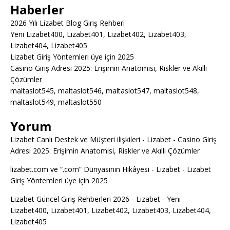
Haberler
2026 Yılı Lizabet Blog Giriş Rehberi
Yeni Lizabet400, Lizabet401, Lizabet402, Lizabet403,
Lizabet404, Lizabet405
Lizabet Giriş Yöntemleri üye için 2025
Casino Giriş Adresi 2025: Erişimin Anatomisi, Riskler ve Akıllı
Çözümler
maltaslot545, maltaslot546, maltaslot547, maltaslot548,
maltaslot549, maltaslot550
Yorum
Lizabet Canlı Destek ve Müşteri ilişkileri - Lizabet
-
Casino Giriş
Adresi 2025: Erişimin Anatomisi, Riskler ve Akıllı Çözümler
lizabet.com ve “.com” Dünyasının Hikâyesi - Lizabet
-
Lizabet
Giriş Yöntemleri üye için 2025
Lizabet Güncel Giriş Rehberleri 2026 - Lizabet
-
Yeni
Lizabet400, Lizabet401, Lizabet402, Lizabet403, Lizabet404,
Lizabet405