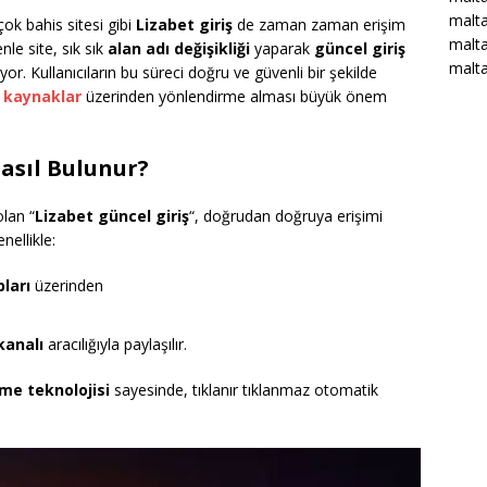
malt
ok bahis sitesi gibi
Lizabet giriş
de zaman zaman erişim
malt
nle site, sık sık
alan adı değişikliği
yaparak
güncel giriş
malt
 Kullanıcıların bu süreci doğru ve güvenli bir şekilde
 kaynaklar
üzerinden yönlendirme alması büyük önem
Nasıl Bulunur?
olan “
Lizabet güncel giriş
“, doğrudan doğruya erişimi
nellikle:
ları
üzerinden
kanalı
aracılığıyla paylaşılır.
rme teknolojisi
sayesinde, tıklanır tıklanmaz otomatik