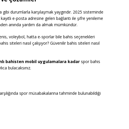
ma gibi durumlarla karşılaşmak yaygındır. 2025 sisteminde
e kayıtlı e-posta adresine gelen bağlantı ile şifre yenileme
zerinden anında yardım da almak mümkündür.
is, voleybol, hatta e-sporlar bile bahis seçenekleri
his siteleri nasıl çalışıyor? Güvenilir bahis siteleri nasıl
anlı bahisten mobil uygulamalara kadar
spor bahis
ylıca bulacaksınız.
a karşılığında spor müsabakalarına tahminde bulunabildiği