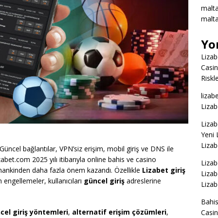
malta
malta
Yo
Lizab
Casin
Riskl
lizab
Lizab
Lizab
Yeni 
Lizab
 Güncel bağlantılar, VPN’siz erişim, mobil giriş ve DNS ile
Lizabet.com
2025 yılı itibarıyla online bahis ve casino
Lizab
amankinden daha fazla önem kazandı. Özellikle
Lizabet giriş
Lizab
 engellemeler, kullanıcıları
güncel giriş
adreslerine
Lizab
Bahis
cel giriş yöntemleri
,
alternatif erişim çözümleri
,
Casin