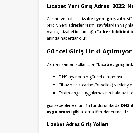
Lizabet Yeni Giriş Adresi 2025: N
Casino ve bahis “
Lizabet yeni giriş adresi
”
biridir. Yeni adresler resmi sayfalardan yayınl
Ayrıca, Lizabet’in sunduğu “
adres bildirimi 
anında haberdar olur.
Güncel Giriş Linki Açılmıyo
Zaman zaman kullanıcılar “
Lizabet giriş lin
DNS ayarlarının güncel olmaması
Cihazın eski cache (önbellek) verileriyle
Erişim engeli uygulamasının hala aktif 
gibi sebeplerle olur. Bu tür durumlarda
DNS d
uygulaması
gibi alternatifler denenmelidir.
Lizabet Adres Giriş Yolları