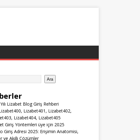
Ara
berler
Yılı Lizabet Blog Giriş Rehberi
Lizabet400, Lizabet401, Lizabet402,
et403, Lizabet404, Lizabet405
et Giriş Yöntemleri üye için 2025
o Giriş Adresi 2025: Erişimin Anatomisi,
er ve Akıllı Çözümler