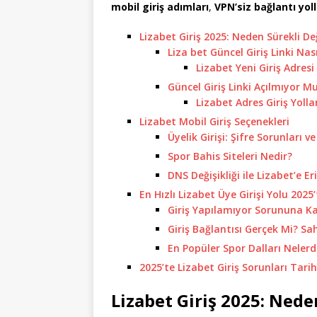
mobil giriş adımları
,
VPN’siz bağlantı yoll
Lizabet Giriş 2025: Neden Sürekli De
Liza bet Güncel Giriş Linki Nas
Lizabet Yeni Giriş Adresi
Güncel Giriş Linki Açılmıyor M
Lizabet Adres Giriş Yolla
Lizabet Mobil Giriş Seçenekleri
Üyelik Girişi: Şifre Sorunları 
Spor Bahis Siteleri Nedir?
DNS Değişikliği ile Lizabet’e Er
En Hızlı Lizabet Üye Girişi Yolu 2025
Giriş Yapılamıyor Sorununa K
Giriş Bağlantısı Gerçek Mi? Sah
En Popüler Spor Dalları Nelerd
2025’te Lizabet Giriş Sorunları Tarih
Lizabet Giriş 2025: Nede