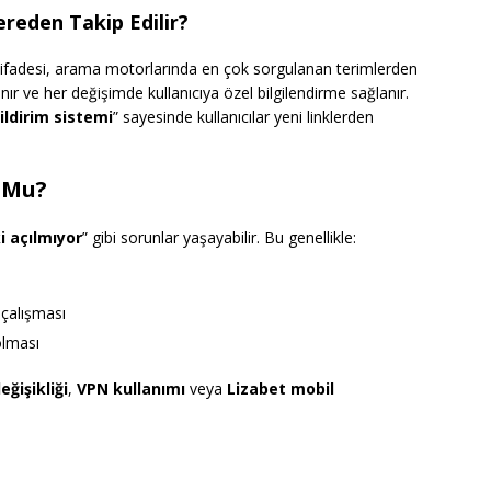
ereden Takip Edilir?
 ifadesi, arama motorlarında en çok sorgulanan terimlerden
anır ve her değişimde kullanıcıya özel bilgilendirme sağlanır.
bildirim sistemi
” sayesinde kullanıcılar yeni linklerden
r Mu?
ki açılmıyor
” gibi sorunlar yaşayabilir. Bu genellikle:
 çalışması
olması
eğişikliği
,
VPN kullanımı
veya
Lizabet mobil