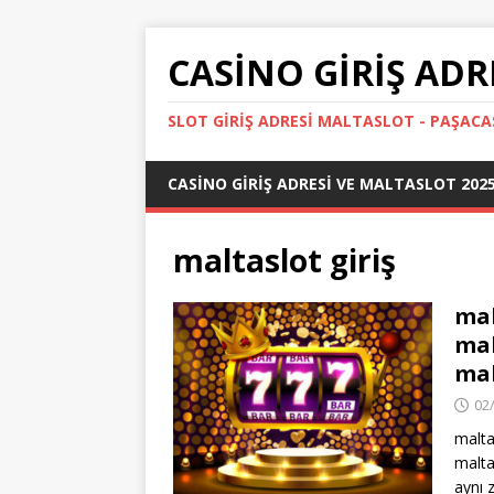
CASINO GIRIŞ ADR
SLOT GIRIŞ ADRESI MALTASLOT - PAŞACAS
CASINO GIRIŞ ADRESI VE MALTASLOT 2025
maltaslot giriş
mal
mal
mal
02
malta
malta
aynı 