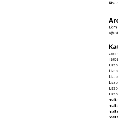
Riskl
Ar
Ekim
Ağus
Ka
casin
lizab
Liza
Liza
Liza
Liza
Liza
Liza
malta
malt
malt
malt