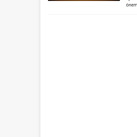
öneml