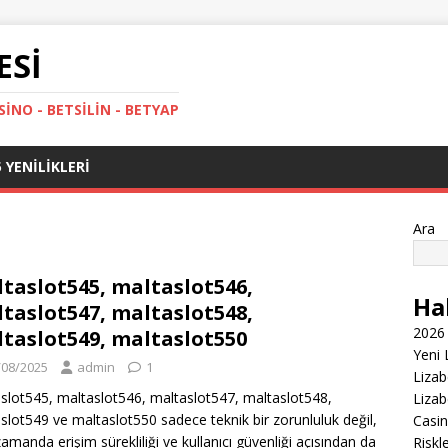
ESI
INO - BETSILIN - BETYAP
 YENILIKLERI
Ara
taslot545, maltaslot546,
Ha
taslot547, maltaslot548,
2026 
taslot549, maltaslot550
Yeni 
/08/2025
admin
1
Lizab
slot545, maltaslot546, maltaslot547, maltaslot548,
Lizab
slot549 ve maltaslot550 sadece teknik bir zorunluluk değil,
Casin
zamanda erişim sürekliliği ve kullanıcı güvenliği açısından da
Riskl