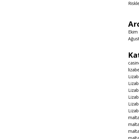
Riskl
Ar
Ekim
Ağus
Ka
casin
lizab
Liza
Liza
Liza
Liza
Liza
Liza
malta
malt
malt
malt