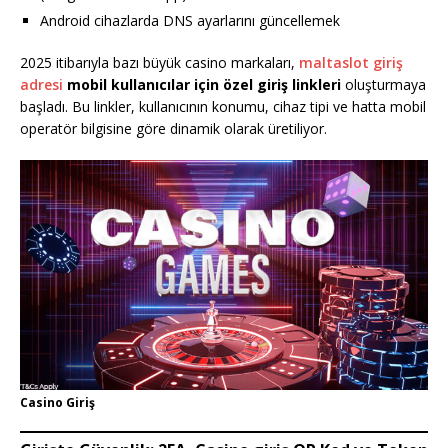
Android cihazlarda DNS ayarlarını güncellemek
2025 itibarıyla bazı büyük casino markaları,
maltaslot giriş
adresi
mobil kullanıcılar için özel giriş linkleri
oluşturmaya
başladı. Bu linkler, kullanıcının konumu, cihaz tipi ve hatta mobil
operatör bilgisine göre dinamik olarak üretiliyor.
Casino Giriş