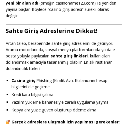
yeni bir alan adı
(örneğin casinoname123.com) ile yeniden
yayına başlar. Böylece “casino giriş adresi” sürekli olarak
değişir.
Sahte Giriş Adreslerine Dikkat!
Artan talep, beraberinde sahte giriş adreslerini de getiriyor.
Arama motorlarında, sosyal medya platformlarında ya da e-
posta yoluyla paylaşılan
sahte giriş linkleri
, kullanıcıları
dolandırmak amacıyla tasarlanmış olabilir. En sık rastlanan
dolandırıcılık türleri:
Casino giriş
Phishing (Kimlik Avı): Kullanıcının hesap
bilgilerini ele geçirme
Kredi kartı bilgisi çalma
Yazılım yükleme bahanesiyle zararlı uygulama yayma
Kopya ara yüzle güven oluşturup ödeme alma
Gerçek adreslere ulaşmak için yapılması gerekenler: