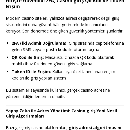
Girişte Güvenlik: 2FA,
Casino giriş
QR Kod ve Token
Erişim
Modern casino siteleri, yalnızca adresi değiştirerek değil; giriş
sistemlerini daha güvenli hâle getirerek de kullanıcılarını
koruyor. Son dönemde öne çıkan güvenlik yöntemleri şunlardır:
2FA (İki Adımlı Doğrulama):
Giriş sırasında cep telefonuna
gelen SMS veya e-posta kodu ile oturum açma
QR Kod ile Giriş:
Masaüstü cihazda QR kodu okutarak
mobil cihaz üzerinden güvenli giriş sağlama
Token ID ile Erişim:
Kullanıcıya özel tanımlanan erişim
kodları ile giriş yapılan sistem
Bu sistemler sayesinde kullanıcı, gerçek casino adresine
yönlendirildiğinden emin olabilir.
Yapay Zeka ile Adres Yönetimi:
Casino giriş
Yeni Nesil
Giriş Algoritmaları
Bazı gelişmiş casino platformları,
giriş adresi algoritmasını