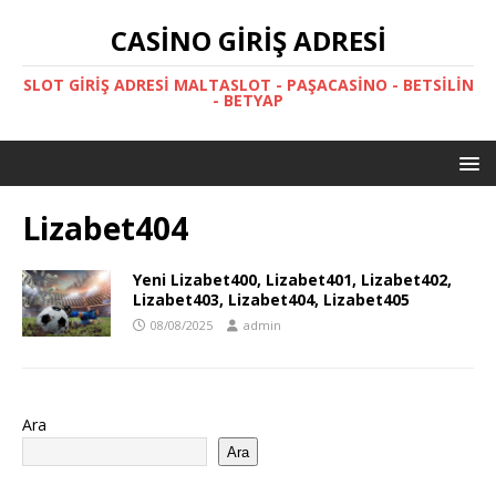
CASINO GIRIŞ ADRESI
SLOT GIRIŞ ADRESI MALTASLOT - PAŞACASINO - BETSILIN
- BETYAP
Lizabet404
Yeni Lizabet400, Lizabet401, Lizabet402,
Lizabet403, Lizabet404, Lizabet405
08/08/2025
admin
Ara
Ara