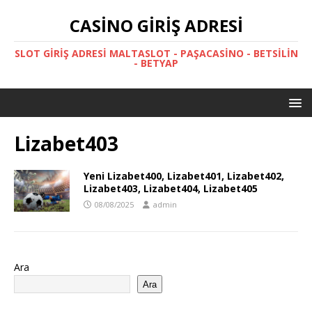
CASINO GIRIŞ ADRESI
SLOT GIRIŞ ADRESI MALTASLOT - PAŞACASINO - BETSILIN
- BETYAP
Lizabet403
Yeni Lizabet400, Lizabet401, Lizabet402,
Lizabet403, Lizabet404, Lizabet405
08/08/2025
admin
Ara
Ara